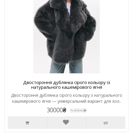
Двостороння дублянка сірого кольору із
натурального кашемірового ягня
Двостороння дублянка сірого кольору з натурального
кашемірового ягня — універсальний варіант для хол..
30000₴
53000₴