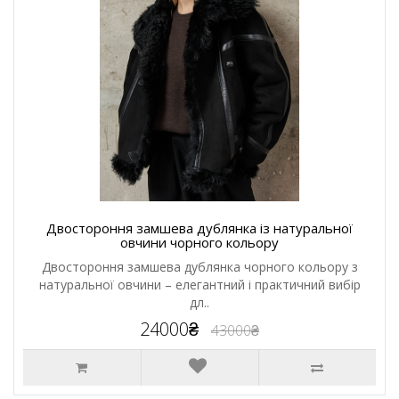
Двостороння замшева дублянка із натуральної
овчини чорного кольору
Двостороння замшева дублянка чорного кольору з
натуральної овчини – елегантний і практичний вибір
дл..
24000₴
43000₴