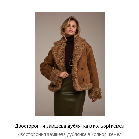
Двостороння замшева дублянка в кольорі кемел
Двостороння замшева дублянка в кольорі кемел