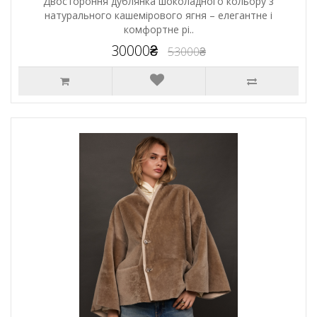
Двостороння дублянка шоколадного кольору з
натурального кашемірового ягня – елегантне і
комфортне рі..
30000₴
53000₴