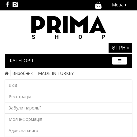
Мова
₴ ГРН
КАТЕГОРІЇ
Виробник
MADE IN TURKEY
Вхід
Реєстрація
Забули пароль?
Моя інформація
Адресна книга