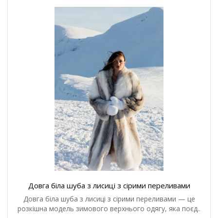
Довга біла шуба з лисиці з сірими переливами
Довга біла шуба з лисиці з сірими переливами — це
розкішна модель зимового верхнього одягу, яка поєд..