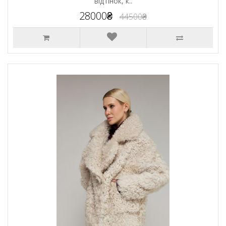
відтінок, к..
28000₴
44500₴