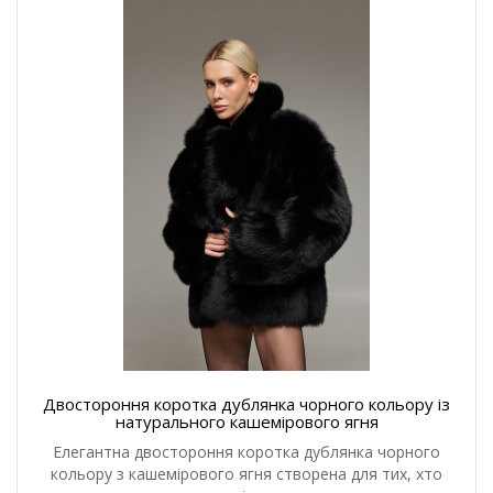
Двостороння коротка дублянка чорного кольору із
натурального кашемірового ягня
Елегантна двостороння коротка дублянка чорного
кольору з кашемірового ягня створена для тих, хто