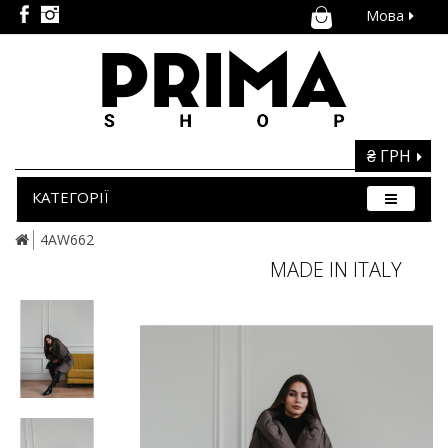
Мова
₴ ГРН
КАТЕГОРІЇ
4AW662
MADE IN ITALY