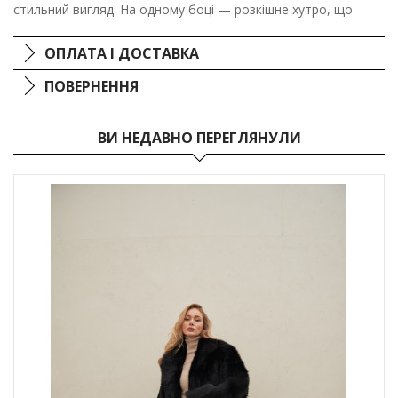
стильний вигляд. На одному боці — розкішне хутро, що
забезпечує затишок та вишуканість, на іншій — гладка
шкіра, що надає додаткового шарму. Ця OVERSIZE дублянка
ОПЛАТА І ДОСТАВКА
- ваш вибір для видатних образів і проходження останніх
трендів.
ПОВЕРНЕННЯ
ВИ НЕДАВНО ПЕРЕГЛЯНУЛИ