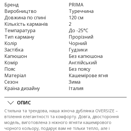
Бренд
PRIMA
Виробництво
Туреччина
Довжина по спині
120 см
Кількість карманів
2
Темпаратура
До -25°C
Тип карману
Прорізний
Колір
Чорний
Застібка
Гудзики
Капюшон
Без капюшона
Комір
Англійський
Пояс
Без поясу
Матеріал
Кашемірове ягня
Сезон
Зима
Країна дизайну
Італия
ОПИС
Стильна та трендова, наша жіноча дублянка OVERSIZE –
втілення елегантності та комфорту. Довга, двостороння
модель, виготовлена з ніжного ягняти кашемірового
чорного кольору, подарує вам не тільки тепло, але і