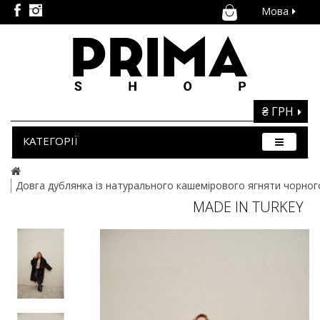
Мова
₴ ГРН
КАТЕГОРІЇ
Довга дублянка із натурального кашемірового ягняти чорног
MADE IN TURKEY