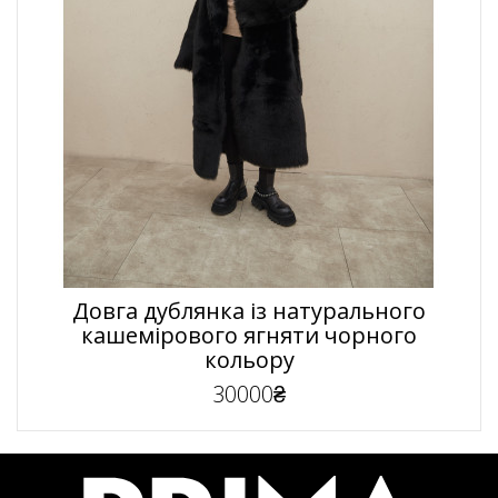
Довга дублянка із натурального
кашемірового ягняти чорного
кольору
30000₴