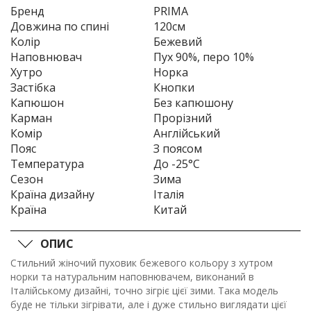
Бренд
PRIMA
Довжина по спині
120см
Колір
Бежевий
Наповнювач
Пух 90%, перо 10%
Хутро
Норка
Застібка
Кнопки
Капюшон
Без капюшону
Карман
Прорізний
Комір
Англійський
Пояс
З поясом
Температура
До -25°C
Сезон
Зима
Країна дизайну
Італія
Країна
Китай
ОПИС
Стильний жіночий пуховик бежевого кольору з хутром
норки та натуральним наповнювачем, виконаний в
Італійському дизайні, точно зігріє цієї зими. Така модель
буде не тільки зігрівати, але і дуже стильно виглядати цієї