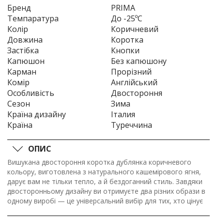
Бренд
PRIMA
Темпаратура
До -25ºC
Колір
Коричневий
Довжина
Коротка
Застібка
Кнопки
Капюшон
Без капюшону
Карман
Прорізний
Комір
Англійський
Особливість
Двостороння
Сезон
Зима
Країна дизайну
Італия
Країна
Туреччина
ОПИС
Вишукана двостороння коротка дублянка коричневого
кольору, виготовлена з натурального кашемірового ягня,
дарує вам не тільки тепло, а й бездоганний стиль. Завдяки
двосторонньому дизайну ви отримуєте два різних образи в
одному виробі — це універсальний вибір для тих, хто цінує
практичність та елегантність. Теплий і м’який матеріал дарує