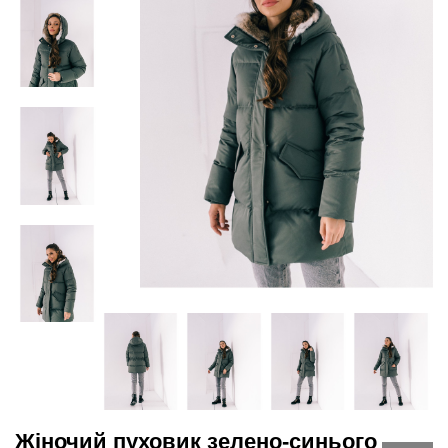
Жіночий пуховик зелено-синього