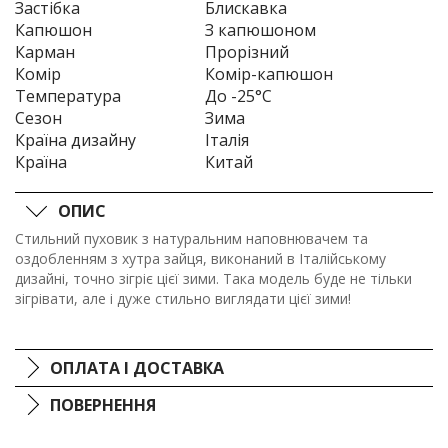
Застібка
Блискавка
Капюшон
З капюшоном
Карман
Прорізний
Комір
Комір-капюшон
Температура
До -25°C
Сезон
Зима
Країна дизайну
Італія
Країна
Китай
ОПИС
Стильний пуховик з натуральним наповнювачем та
оздобленням з хутра зайця, виконаний в Італійському
дизайні, точно зігріє цієї зими. Така модель буде не тільки
зігрівати, але і дуже стильно виглядати цієї зими!
ОПЛАТА І ДОСТАВКА
ПОВЕРНЕННЯ