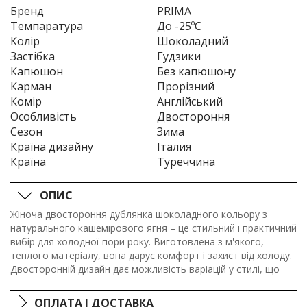
Бренд
PRIMA
Темпаратура
До -25ºC
Колір
Шоколадний
Застібка
Гудзики
Капюшон
Без капюшону
Карман
Прорізний
Комір
Англійський
Особливість
Двостороння
Сезон
Зима
Країна дизайну
Італия
Країна
Туреччина
ОПИС
Жіноча двостороння дублянка шоколадного кольору з
натурального кашемірового ягня – це стильний і практичний
вибір для холодної пори року. Виготовлена з м'якого,
теплого матеріалу, вона дарує комфорт і захист від холоду.
Двосторонній дизайн дає можливість варіацій у стилі, що
робить дублянку універсальною для різних образів.
ОПЛАТА І ДОСТАВКА