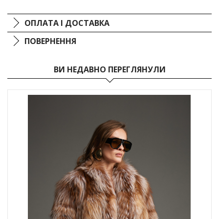
ОПЛАТА І ДОСТАВКА
ПОВЕРНЕННЯ
ВИ НЕДАВНО ПЕРЕГЛЯНУЛИ
Жіноча шуба коричневого кольору із лисиці поєднує розкіш і
комфорт. Натуральне хутро забезпечує м’якість і тепло, а
глибокий коричневий відтінок додає виробу благородності
та стилю. Лаконічний крій підкреслює жіночність силуету,
роблячи цю шубу вдалим вибором для тих, хто цінує