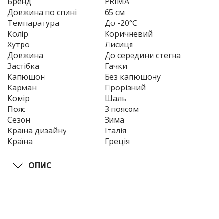
Бренд
PRIMA
Довжина по спині
65 см
Темпаратура
До -20°C
Колір
Коричневий
Хутро
Лисиця
Довжина
До середини стегна
Застібка
Гачки
Капюшон
Без капюшону
Карман
Прорізний
Комір
Шаль
Пояс
З поясом
Сезон
Зима
Країна дизайну
Італія
Країна
Греція
ОПИС