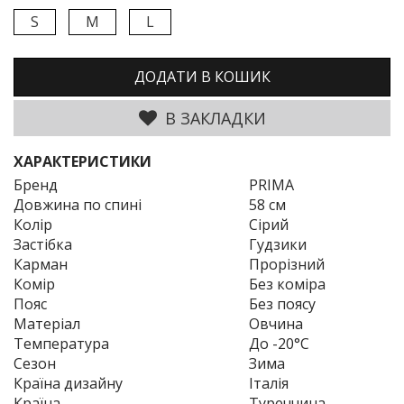
S
M
L
ДОДАТИ В КОШИК
В ЗАКЛАДКИ
ХАРАКТЕРИСТИКИ
Бренд
PRIMA
Довжина по спині
58 см
Колір
Сірий
Застібка
Гудзики
Карман
Прорізний
Комір
Без коміра
Пояс
Без поясу
Матеріал
Овчина
Температура
До -20°C
Сезон
Зима
Країна дизайну
Італія
Країна
Туреччина