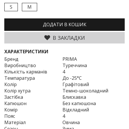
S
M
ДОДАТИ В КОШИК
В ЗАКЛАДКИ
ХАРАКТЕРИСТИКИ
Бренд
PRIMA
Виробництво
Туреччина
Кількість карманів
4
Темпаратура
До -25°C
Колір
Графітовий
Колір хутра
Темно-шоколадний
Застібка
Блискавка
Капюшон
Без капюшона
Комір
Відкладний
Пояс
4
Матеріал
Овчина
Сезон
Зима