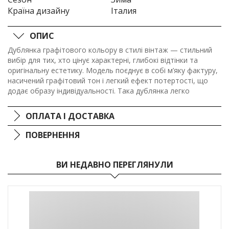
Країна дизайну
Італия
ОПИС
Дублянка графітового кольору в стилі вінтаж — стильний
вибір для тих, хто цінує характерні, глибокі відтінки та
оригінальну естетику. Модель поєднує в собі м’яку фактуру,
насичений графітовий тон і легкий ефект потертості, що
додає образу індивідуальності. Така дублянка легко
поєднується як із повсякденними, так і з більш вишуканими
аутфітами, створюючи сучасний вінтажний стиль з
ОПЛАТА І ДОСТАВКА
акцентом на комфорт та виразність.
ПОВЕРНЕННЯ
ВИ НЕДАВНО ПЕРЕГЛЯНУЛИ