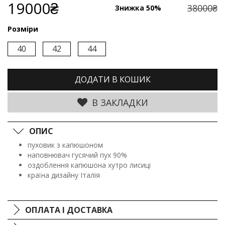
19000₴
38000₴
Знижка 50%
Розміри
40
42
44
ДОДАТИ В КОШИК
В ЗАКЛАДКИ
ОПИС
пуховик з капюшоном
наповнювач гусячий пух 90%
оздоблення капюшона хутро лисиці
країна дизайну Італія
ОПЛАТА І ДОСТАВКА