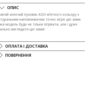
ОПИС
овгий жіночий пуховик ADD мʼятного кольору з
атуральним наповнювачем точно зігріє цієї зими.
ка модель буде не тільки зігрівати, але і дуже
ильно виглядати цієї зими!
ОПЛАТА І ДОСТАВКА
ПОВЕРНЕННЯ