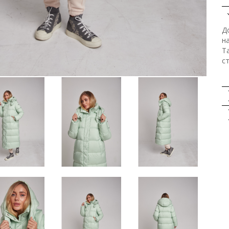
Д
н
Та
ст