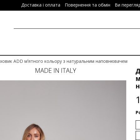
Доставка і оплата
Повернення та обмін
Ви перегля
уховик ADD мʼятного кольору з натуральним наповнювачем
MADE IN ITALY
Д
м
н
Р