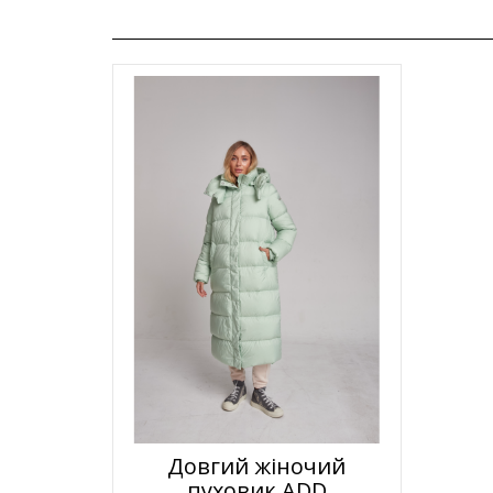
Довгий жіночий
пуховик ADD