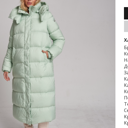
Х
Б
К
Н
Д
З
К
К
К
П
Т
С
К
К