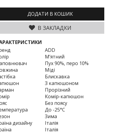
ДОДАТИ В КОШИК
В ЗАКЛАДКИ
АРАКТЕРИСТИКИ
ренд
ADD
олір
Мʼятний
аповнювач
Пух 90%, перо 10%
овжина
Міді
астібка
Блискавка
апюшон
З капюшоном
арман
Прорізний
омір
Комір-капюшон
ояс
Без поясу
емпература
До -25°C
езон
Зима
раїна дизайну
Італія
раїна
Італія