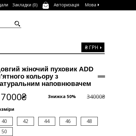
дали
Закладки (0)
Авторизація
Мова
₴ ГРН
овгий жіночий пуховик ADD
ʼятного кольору з
атуральним наповнювачем
17000₴
34000₴
Знижка 50%
озміри
40
42
44
46
48
50