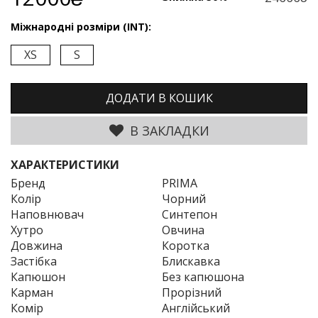
Міжнародні розміри (INT):
XS
S
ДОДАТИ В КОШИК
В ЗАКЛАДКИ
ХАРАКТЕРИСТИКИ
Бренд
PRIMA
Колір
Чорний
Наповнювач
Синтепон
Хутро
Овчина
Довжина
Коротка
Застібка
Блискавка
Капюшон
Без капюшона
Карман
Прорізний
Комір
Англійський