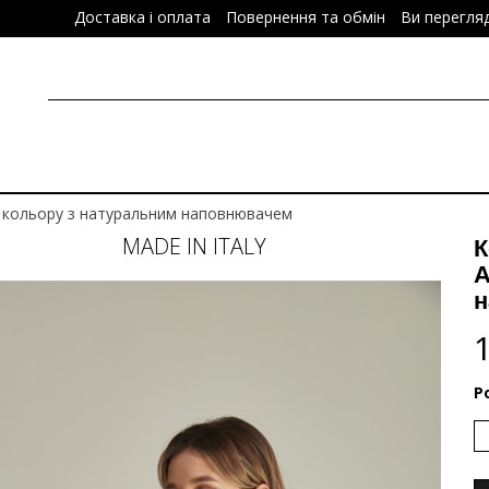
Доставка і оплата
Повернення та обмін
Ви перегля
 кольору з натуральним наповнювачем
MADE IN ITALY
К
A
н
Р