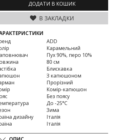
ДОДАТИ В КОШИК
В ЗАКЛАДКИ
АРАКТЕРИСТИКИ
ренд
ADD
олір
Карамельний
аповнювач
Пух 90%, перо 10%
овжина
80 см
астібка
Блискавка
апюшон
З капюшоном
арман
Прорізний
омір
Комір-капюшон
ояс
Без поясу
емпература
До -25°C
езон
Зима
раїна дизайну
Італія
раїна
Італія
ОПИС