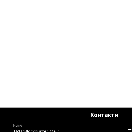
Контакти
Київ
+
ТРЦ"Blockbuster Mall"