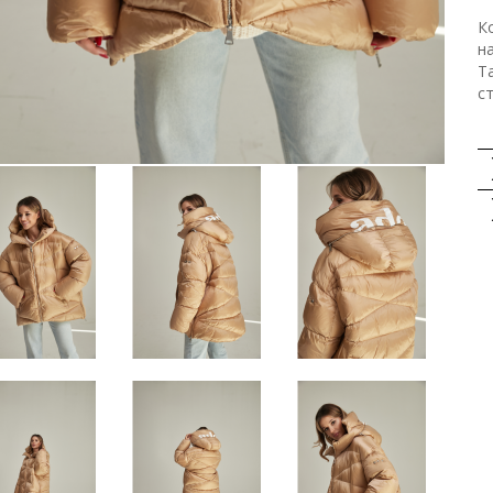
К
н
Та
ст