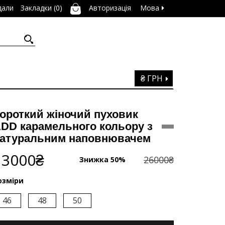
дали
Закладки (0)
Авторизація
Мова
₴ ГРН
ороткий жіночий пуховик
DD карамельного кольору з
атуральним наповнювачем
13000₴
26000₴
Знижка 50%
озміри
46
48
50