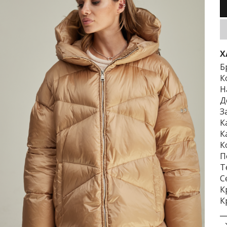
Х
Б
К
Н
Д
З
К
К
К
П
Т
С
К
К