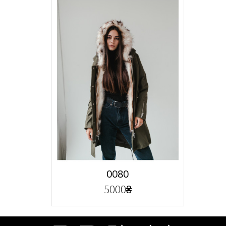
0080
5000₴