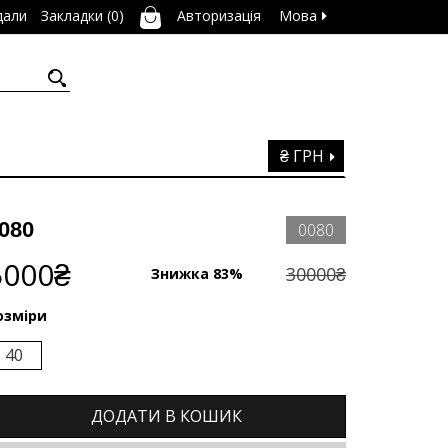
дали
Закладки (0)
Авторизація
Мова
₴ ГРН
080
0080
5000₴
30000₴
Знижка 83%
озміри
40
ДОДАТИ В КОШИК