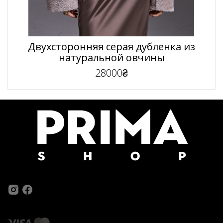
Двухсторонняя серая дубленка из
натуральной овчины
28000₴