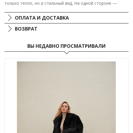
только тепло, но и стильный вид. На одной стороне —
роскошный мех, обеспечивающий уют и изысканность, на
другой — гладкая кожа, придающая дополнительный шарм.
ОПЛАТА И ДОСТАВКА
Эта OVERSIZE дублёнка — ваш выбор для выдающихся
образов и следования последним трендам.
ВОЗВРАТ
ВЫ НЕДАВНО ПРОСМАТРИВАЛИ